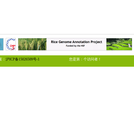
备案：
沪ICP备15026509号-1
您是第：
个访问者！