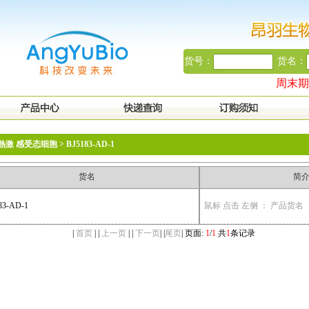
货号：
货名：
周末期间
熱激 感受态细胞 > BJ5183-AD-1
货名
简
83-AD-1
鼠标 点击 左侧 ： 产品货名
|
首页
| |
上一页
| |
下一页
| |
尾页
| 页面:
1
/
1
共
1
条记录